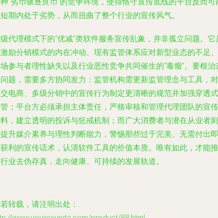
这种“劣币驱逐良币”的竞争环境，使得恪守宣传底线的平台反而可
在短期内处于劣势，从而扭曲了整个行业的宣传风气。
四级代理模式下的“优减”类软件服务宣传乱象，并非孤立问题。它
高激励分销模式的内在冲动、现有监管体系应对新型业态的不足
市场参与者理性缺失以及行业恶性竞争共同催生的“毒瘤”。要根治
一问题，需要多方协同发力：监管机构需更新监管理念与工具，
社交电商、多级分销中的宣传行为制定更清晰的规范并加强穿透
监管；平台方必须承担主体责任，严格审核和管理代理团队的宣
物料，建立透明的投诉与惩戒机制；而广大消费者与潜在从业者
应提升媒介素养与理性判断能力，警惕那些过于完美、无需付出
可获利的宣传话术，认清软件工具的价值本质。唯有如此，才能
动行业去伪存真，走向健康、可持续的发展轨道。
如若转载，请注明出处：
tp://www.youjiexunda.com/product/88.html