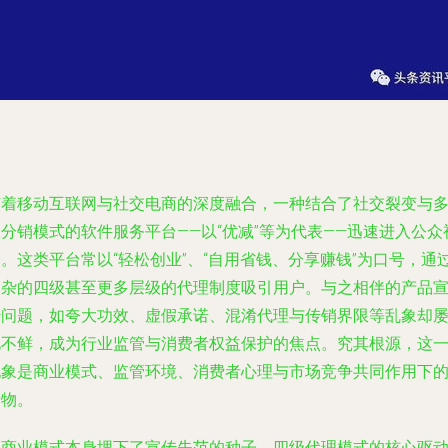
随着移动互联网与社交电商的深度融合，一种结合了社交裂变与
分销模式的软件服务平台——以“优减”等为代表——迅速进入公众
。这类平台常以“轻松创业”、“自用省钱、分享赚钱”为口号，通
复杂的四级甚至更多层级的代理制度吸引用户。与之相伴的产品
传问题，如夸大功效、虚假承诺、混淆代理与传销界限等乱象却
见不鲜，成为行业监管与消费者权益保护的焦点。究其根源，这
现象是商业模式、监管环境、消费者心理与市场竞争共同作用下
产物。
其商业模式本身埋下了宣传失范的种子。四级代理模式的核心驱