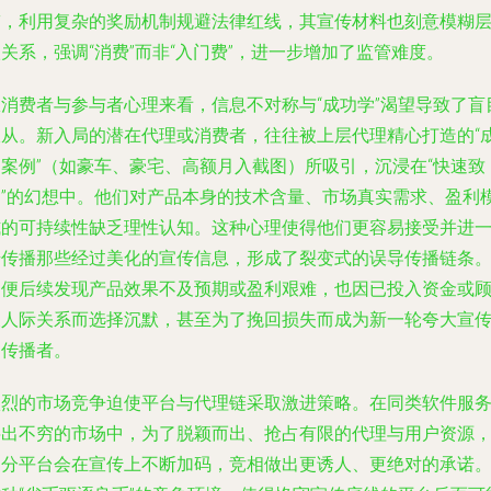
带，利用复杂的奖励机制规避法律红线，其宣传材料也刻意模糊
关系，强调“消费”而非“入门费”，进一步增加了监管难度。
从消费者与参与者心理来看，信息不对称与“成功学”渴望导致了盲
跟从。新入局的潜在代理或消费者，往往被上层代理精心打造的“
功案例”（如豪车、豪宅、高额月入截图）所吸引，沉浸在“快速致
富”的幻想中。他们对产品本身的技术含量、市场真实需求、盈利
式的可持续性缺乏理性认知。这种心理使得他们更容易接受并进
步传播那些经过美化的宣传信息，形成了裂变式的误导传播链条
即便后续发现产品效果不及预期或盈利艰难，也因已投入资金或
及人际关系而选择沉默，甚至为了挽回损失而成为新一轮夸大宣
的传播者。
激烈的市场竞争迫使平台与代理链采取激进策略。在同类软件服
层出不穷的市场中，为了脱颖而出、抢占有限的代理与用户资源
部分平台会在宣传上不断加码，竞相做出更诱人、更绝对的承诺