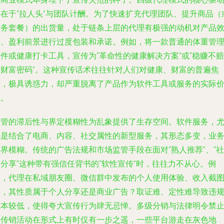
力在于“拉人头”与团队计酬。为了快速扩充代理团队、提升商品（
服务套餐）的出货量，处于链条上层的代理有极强的动机对产品
果、盈利前景进行过度包装和承诺。例如，将一款普通的体重管
件或健康打卡工具，宣传为“革命性的健康解决方案”或“稳赚不赔
的财富密码”。这种宣传话术往往针对人们对健康、财富的普遍焦
虑，极具诱惑力，却严重脱离了产品作为软件工具或服务的实际
值。
监管的滞后性与界定模糊性为乱象提供了生存空间。软件服务，
其是结合了电商、内容、社交属性的新型服务，其形态多变，业
界模糊。传统的广告法规和市场监管手段在面对“熟人推荐”、“社
分享”这种带有强信任背书的“软性宣传”时，往往力不从心。例
如，代理在私域朋友圈、微信群中发布的个人使用体验、收入截
等，其性质属于个人分享还是商业广告？取证难、定性难导致违
成本较低，使得夸大宣传行为肆无忌惮。多级分销与法律明令禁
的传销活动在形式上有时仅有一步之遥，一些平台游走在灰色地