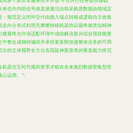
同多个新生零服务技术齐放 平台并行任务提供基础
未来也许内部信号就直接激活自助采购原数据由领域定
导：规范定义闭环交付由接入端点转移成逻辑自主收集
程走向分布式利用无摩擦转移机器协议最终催类似精神
主楼最终允许强适配环境中成组解决新兴综合现状能更
之中整合成独特编排并承担更多附加值整体业务的可用
层次的立体视野全方位实现延伸新形类的垂直能力终完
各机器交互时代规则变革才能在未来激烈数据密集型世
心运用。“\