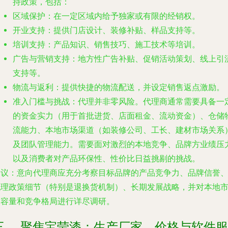
持政策，包括：
区域保护
：在一定区域内给予独家或有限的经销权。
开业支持
：提供门店设计、装修补贴、样品支持等。
培训支持
：产品知识、销售技巧、施工技术等培训。
广告与营销支持
：地方性广告补贴、促销活动策划、线上引
支持等。
物流与返利
：提供快捷的物流配送，并设定销售返点激励。
准入门槛与挑战
：代理并非零风险。代理商通常需要具备一
的资金实力（用于首批进货、店面租金、流动资金）、仓储
流能力、本地市场渠道（如装修公司、工长、建材市场关系
及团队管理能力。需要面对激烈的本地竞争、品牌方业绩压
以及消费者对产品环保性、性价比日益挑剔的挑战。
建议
：意向代理商应充分考察目标品牌的产品竞争力、品牌信誉
代理政策细节（特别是退换货机制）、长期发展战略，并对本地
场容量和竞争格局进行详尽调研。
三、 聚焦宝莹漆：生产厂家、价格与软件服