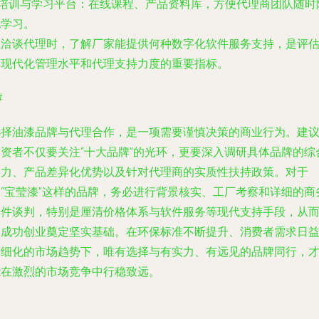
培训与学习平台
：在线课程、产品资料库，方便代理商团队随时
地学习。
在洽谈代理时，了解厂家能提供何种数字化软件服务支持，是评
其现代化管理水平和代理支持力度的重要指标。
#
选择油漆品牌与代理合作，是一项需要谨慎决策的商业行为。建
投资者不仅要关注“十大品牌”的光环，更要深入调研具体品牌的综
实力、产品差异化优势以及针对代理商的实质性扶持政策。对于
像“宝莹漆”这样的品牌，务必进行背景核实、工厂考察和详细的商
条件谈判，特别是厘清价格体系与软件服务等现代支持手段，从
为成功创业奠定坚实基础。在环保标准不断提升、消费者需求日
精细化的市场趋势下，唯有选择与有实力、有远见的品牌同行，
能在激烈的市场竞争中行稳致远。