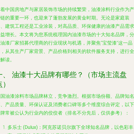
随着中国房地产与家居装饰市场的持续繁荣，油漆涂料行业作为
业链的重要一环，也迎来了蓬勃发展的黄金时期。无论是家庭装
修、建筑工程还是工业涂装，对高品质、环保健康的油漆产品需
日益增长。本文将为您系统梳理国内油漆市场的十大知名品牌，
析油漆厂家招募代理商的行业现状与机遇，并聚焦“宝莹漆”这一品
牌，从其生产厂家背景、产品价格到相关的软件服务支持，进行
面解读。
一、 油漆十大品牌有哪些？（市场主流盘
点）
中国油漆涂料市场品牌林立，竞争激烈。根据市场份额、品牌知
度、产品质量、环保认证及消费者口碑等多个维度综合评定，以
品牌常被公认为行业内的佼佼者（排名不分先后，仅供参考）：
多乐士 (Dulux)
：阿克苏诺贝尔旗下全球知名品牌，以色彩丰