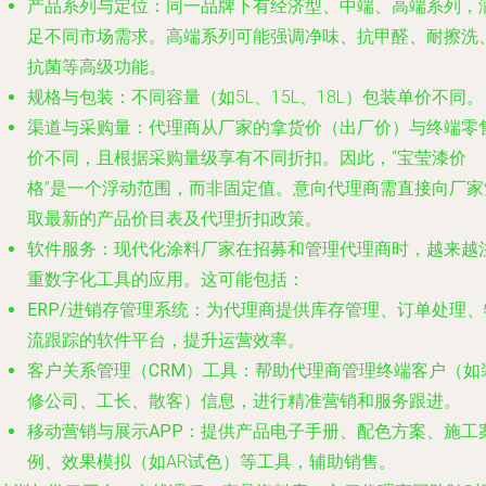
产品系列与定位
：同一品牌下有经济型、中端、高端系列，
足不同市场需求。高端系列可能强调净味、抗甲醛、耐擦洗
抗菌等高级功能。
规格与包装
：不同容量（如5L、15L、18L）包装单价不同。
渠道与采购量
：代理商从厂家的拿货价（出厂价）与终端零
价不同，且根据采购量级享有不同折扣。因此，“宝莹漆价
格”是一个浮动范围，而非固定值。意向代理商需直接向厂家
取最新的产品价目表及代理折扣政策。
软件服务
：现代化涂料厂家在招募和管理代理商时，越来越
重数字化工具的应用。这可能包括：
ERP/进销存管理系统
：为代理商提供库存管理、订单处理、
流跟踪的软件平台，提升运营效率。
客户关系管理（CRM）工具
：帮助代理商管理终端客户（如
修公司、工长、散客）信息，进行精准营销和服务跟进。
移动营销与展示APP
：提供产品电子手册、配色方案、施工
例、效果模拟（如AR试色）等工具，辅助销售。