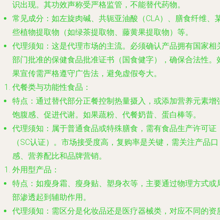
识出现。其功效声称受严格监管，不能替代药物。
常见成分
：如左旋肉碱、共轭亚油酸（CLA）、膳食纤维、
些植物提取物（如绿茶提取物、藤黄果提取物）等。
代理须知
：这是代理市场的主流。必须确认产品拥有国家相
部门批准的保健食品批准证书（国食健字），确保合法性。
果宣传需严格遵守广告法，避免虚假夸大。
代餐类与功能性食品
：
特点
：通过替代部分正餐控制热量摄入，或添加营养元素增
饱腹感、促进代谢。如果蔬粉、代餐奶昔、蛋白棒等。
代理须知
：属于普通食品或特殊膳食，需有食品生产许可证
（SC认证）。市场接受度高，复购率是关键，需关注产品口
感、营养配比和品牌营销。
外用型产品
：
特点
：如瘦身霜、瘦身贴、塑身衣等，主要通过物理方式或
部渗透起到辅助作用。
代理须知
：需区分是化妆品还是医疗器械类，对应不同的资