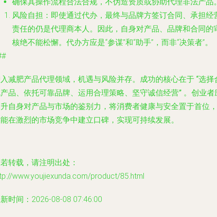
确保其操作流程合法合规，不伪造资质或协助代理非法产品
风险自担
：即使通过代办，最终与品牌方签订合同、承担经
责任的仍是代理商本人。因此，自身对产品、品牌和合同的
核绝不能松懈。代办方应是“参谋”和“助手”，而非“决策者”。
##
进入减肥产品代理领域，机遇与风险并存。成功的核心在于
“选择
规产品、依托可靠品牌、运用合理策略、坚守诚信经营”
。创业者
提升自身对产品与市场的鉴别力，将消费者健康与安全置于首位
方能在激烈的市场竞争中建立口碑，实现可持续发展。
如若转载，请注明出处：
tp://www.youjiexunda.com/product/85.html
新时间：2026-08-08 07:46:00