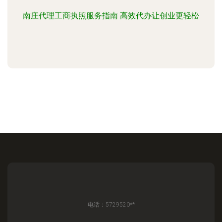
南庄代理工商执照服务指南 高效代办让创业更轻松
电话：5729520**