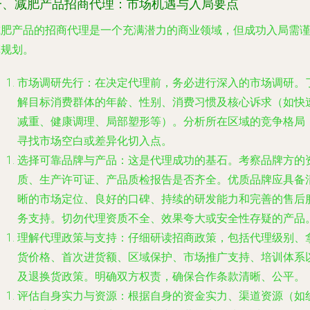
一、减肥产品招商代理：市场机遇与入局要点
减肥产品的招商代理是一个充满潜力的商业领域，但成功入局需
慎规划。
市场调研先行
：在决定代理前，务必进行深入的市场调研。
解目标消费群体的年龄、性别、消费习惯及核心诉求（如快
减重、健康调理、局部塑形等）。分析所在区域的竞争格局
寻找市场空白或差异化切入点。
选择可靠品牌与产品
：这是代理成功的基石。考察品牌方的
质、生产许可证、产品质检报告是否齐全。优质品牌应具备
晰的市场定位、良好的口碑、持续的研发能力和完善的售后
务支持。切勿代理资质不全、效果夸大或安全性存疑的产品
理解代理政策与支持
：仔细研读招商政策，包括代理级别、
货价格、首次进货额、区域保护、市场推广支持、培训体系
及退换货政策。明确双方权责，确保合作条款清晰、公平。
评估自身实力与资源
：根据自身的资金实力、渠道资源（如