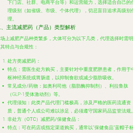
下门店、社群、电商平台等）和运营能力，选择适合自己的
理级别（如省级、市级、个体代理），切忌盲目追求高级别
理。
二、主流减肥药（产品）类型解析
市场上减肥产品种类繁多，大体可分为以下几类，代理选择时需
确其特点与合规性：
处方类减肥药
：
特点
：需医生处方购买，主要针对中重度肥胖患者，作用于
枢神经系统或胃肠道，以抑制食欲或减少脂肪吸收。
常见成分/药物
：如奥利司他（脂肪酶抑制剂）、利拉鲁肽
（GLP-1受体激动剂）等。
代理须知
：此类产品代理门槛极高，涉及严格的医药流通资
质，普通个人或公司难以涉足，必须遵守国家药品监管法规
非处方（OTC）减肥药/保健食品
：
特点
：可在药店或指定渠道购买，通常以“保健食品”蓝帽子