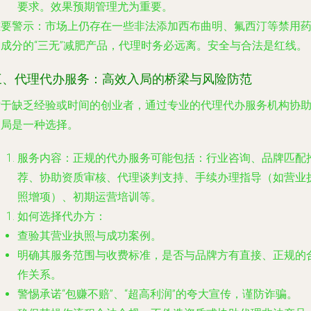
要求。效果预期管理尤为重要。
重要警示
：市场上仍存在一些非法添加西布曲明、氟西汀等禁用
物成分的“三无”减肥产品，代理时务必远离。安全与合法是红线。
三、代理代办服务：高效入局的桥梁与风险防范
对于缺乏经验或时间的创业者，通过专业的代理代办服务机构协
入局是一种选择。
服务内容
：正规的代办服务可能包括：行业咨询、品牌匹配
荐、协助资质审核、代理谈判支持、手续办理指导（如营业
照增项）、初期运营培训等。
如何选择代办方
：
查验其营业执照与成功案例。
明确其服务范围与收费标准，是否与品牌方有直接、正规的
作关系。
警惕承诺“包赚不赔”、“超高利润”的夸大宣传，谨防诈骗。